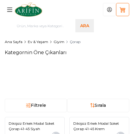
Hesabım
Sepet
ARA
Ana Sayfa
Ev & Yaşam
Giyim
Çorap
Kategornin Öne Çıkanları
Dikişsiz Erkek Modal Soket
Dikişsiz Erkek Pamuklu Cotton
Yeni
Yeni
Çorap 41-45 Siyah
Soket Çorap 41-45 Gri
145,00
TL
145,00
TL
Filtrele
Sırala
Dikişsiz Erkek Modal Soket
Dikişsiz Erkek Modal Soket
Yeni
Yeni
Çorap 41-45 Siyah
Çorap 41-45 Krem