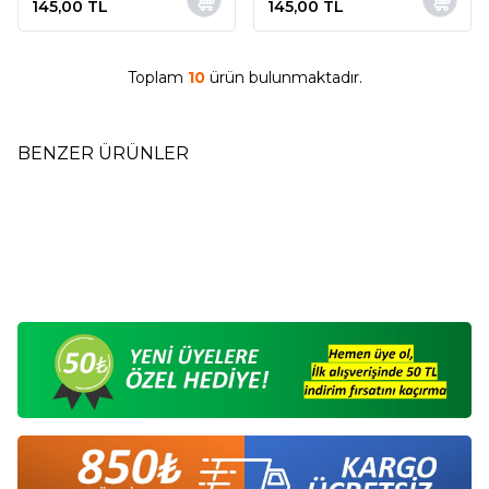
145,00
TL
145,00
TL
Toplam
10
ürün bulunmaktadır.
BENZER ÜRÜNLER
Dikişsiz Erkek Modal Soket
Dikişsiz Erkek Modal Soket
Yeni
Yeni
Çorap 41-45 Siyah
Çorap 41-45 Krem
145,00
TL
145,00
TL