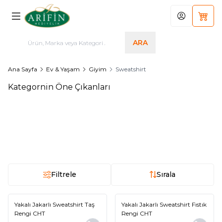
Hesabım
Sepet
ARA
Ana Sayfa
Ev & Yaşam
Giyim
Sweatshirt
Kategornin Öne Çıkanları
Bisiklet Yaka Siro Uzun Kol
Bisiklet Yaka Siro Uzun Kol
Yeni
Yeni
Sweatshirt Beyaz CHT
Sweatshirt Deniz Mavisi CHT
975,00
TL
975,00
TL
Filtrele
Sırala
Yakalı Jakarlı Sweatshirt Taş
Yakalı Jakarlı Sweatshirt Fıstık
Yeni
Yeni
Rengi CHT
Rengi CHT