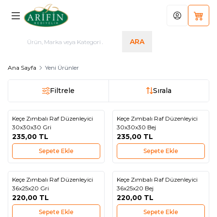
Hesabım
Sepet
ARA
Ana Sayfa
Yeni Ürünler
Filtrele
Sırala
Keçe Zımbalı Raf Düzenleyici
Keçe Zımbalı Raf Düzenleyici
Yeni
Yeni
Favorilere Ekle
Favorilere Ekle
30x30x30 Gri
30x30x30 Bej
235,00
TL
235,00
TL
Sepete Ekle
Sepete Ekle
Keçe Zımbalı Raf Düzenleyici
Keçe Zımbalı Raf Düzenleyici
Yeni
Yeni
Favorilere Ekle
Favorilere Ekle
36x25x20 Gri
36x25x20 Bej
220,00
TL
220,00
TL
Sepete Ekle
Sepete Ekle