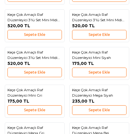
Keçe Çok Amaçlı Raf
Keçe Çok Amaçlı Raf
Yeni
Yeni
Favorilere Ekle
Favorilere Ekle
Düzenleyici 3'lü Set Mini Midi
Düzenleyici 3'lü Set Mini Midi
Maxi Siyah
520,00
TL
Maxi Gri
520,00
TL
Sepete Ekle
Sepete Ekle
Keçe Çok Amaçlı Raf
Keçe Çok Amaçlı Raf
Yeni
Yeni
Favorilere Ekle
Favorilere Ekle
Düzenleyici 3'lü Set Mini Midi
Düzenleyici Mini Siyah
Maxi Bej
520,00
TL
175,00
TL
Sepete Ekle
Sepete Ekle
Keçe Çok Amaçlı Raf
Keçe Çok Amaçlı Raf
Yeni
Yeni
Favorilere Ekle
Favorilere Ekle
Düzenleyici Mini Gri
Düzenleyici Mega Siyah
175,00
TL
235,00
TL
Sepete Ekle
Sepete Ekle
Keçe Çok Amaçlı Raf
Keçe Çok Amaçlı Raf
Yeni
Yeni
Favorilere Ekle
Favorilere Ekle
Düzenleyici Mega Gri
Düzenleyici Mega Bej