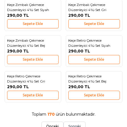
Keçe Zımbalı Çekmece
Keçe Zımbalı Çekmece
Yeni
Yeni
Favorilere Ekle
Favorilere Ekle
Düzenleyici 4'lü Set Siyah
Düzenleyici 4'lü Set Gri
290,00
TL
290,00
TL
Sepete Ekle
Sepete Ekle
Keçe Zımbalı Çekmece
Keçe Retro Çekmece
Yeni
Yeni
Favorilere Ekle
Favorilere Ekle
Düzenleyici 4'lü Set Bej
Düzenleyici 4'lü Set Siyah
290,00
TL
290,00
TL
Sepete Ekle
Sepete Ekle
Keçe Retro Çekmece
Keçe Retro Çekmece
Yeni
Yeni
Favorilere Ekle
Favorilere Ekle
Düzenleyici 4'lü Set Gri
Düzenleyici 4'lü Set Bej
290,00
TL
290,00
TL
Sepete Ekle
Sepete Ekle
Toplam
170
ürün bulunmaktadır.
Önceki
Sonraki