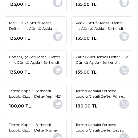
Logolu - Bahar Temalı M2
Aşkla - Serhendi Logolu -
135,00
TL
135,00
TL
Bahar Temalı M3
Mavi Halka Motifli Temalı
Renkli Motifli Temalı Defter -
Defter - İlk Günkü Aşkla -
İlk Günkü Aşkla - Serhendi
Serhendi Logolu - Bahar
Logolu - Bahar Temalı M5
135,00
TL
135,00
TL
Temalı M4
Bahar Çiçekleri Temalı Defter
Zarif Güller Temalı Defter - İlk
- İlk Günkü Aşkla - Serhendi
Günkü Aşkla - Serhendi
Logolu - Bahar Temalı M6
Logolu - Bahar Temalı M8
135,00
TL
135,00
TL
Termo Kapaklı Serhendi
Termo Kapaklı Serhendi
Logolu Çizgili Defter Yeşil MZ1
Logolu Çizgili Defter Füme
Yeşil MZ1
180,00
TL
180,00
TL
Termo Kapaklı Serhendi
Termo Kapaklı Serhendi
Logolu Çizgili Defter Füme
Logolu Çizgili Defter Beyaz
MZ1
MZ1