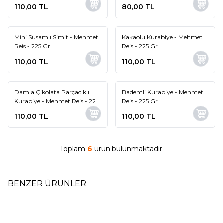
Mehmet Reis - 135 Gr
110,00
TL
80,00
TL
Mini Susamlı Simit - Mehmet
Kakaolu Kurabiye - Mehmet
Yeni
Yeni
Reis - 225 Gr
Reis - 225 Gr
110,00
TL
110,00
TL
Damla Çikolata Parçacıklı
Bademli Kurabiye - Mehmet
Yeni
Yeni
Kurabiye - Mehmet Reis - 225
Reis - 225 Gr
Gr
110,00
TL
110,00
TL
Toplam
6
ürün bulunmaktadır.
BENZER ÜRÜNLER
Yoğurtlu Üzümlü Kurabiye -
Susamlı Kıtır Simit - Ekşi Maya
Yeni
Yeni
Mehmet Reis - 225 Gr
- Yeni Nesil Galeta - Mehmet