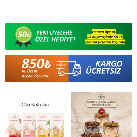
Reis - 135 Gr
110,00
TL
80,00
TL