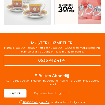
MÜŞTERİ HİZMETLERİ
Hafta içi 08:00 - 18:00 / Hafta sonu 08:00 - 13:00 arası merak ettiğiniz
tüm sorular ve siparişleriniz için ulaşabilirsiniz.
0536 412 41 41
E-Bülten Aboneliği
Kampanya ve yeniliklerden haberdar olmak için e-bültenimize abone
olun!
Kayıt Ol
KVKK Sözleşmesi'ni
okudum, kabul ediyorum.