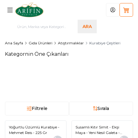
Hesabım
Sepet
ARA
Ana Sayfa
Gıda Ürünleri
Atıştırmalıklar
Kurabiye Çeşitleri
Kategornin Öne Çıkanları
Susamlı Kıtır Simit - Ekşi Maya
Bademli Kurabiye - Mehmet
Yeni
Yeni
- Yeni Nesil Galeta - Mehmet
Reis - 225 Gr
Reis - 135 Gr
80,00
TL
110,00
TL
Filtrele
Sırala
Yoğurtlu Üzümlü Kurabiye -
Susamlı Kıtır Simit - Ekşi
Yeni
Yeni
Mehmet Reis - 225 Gr
Maya - Yeni Nesil Galeta -