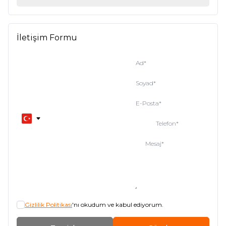
İletişim Formu
Ad
*
Soyad
*
E-Posta
*
Telefon
*
Mesaj
*
Gizlilik Politikası
'nı okudum ve kabul ediyorum.