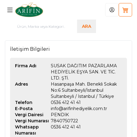
Hesabım
Sepet
ARA
İletişim Bilgileri
Firma Adı
SUSAK DAĞITIM PAZARLAMA
HEDİYELİK EŞYA SAN. VE TİC.
LTD. ŞTİ.
Adres
Hasanpaşa Mah. Benekli Sokak
No:6 Sultanbeyli/İstanbul
Sultanbeyli
/
İstanbul
/
Türkiye
Telefon
0536 412 41 41
E-Posta
info@arifinhediyelik.com.tr
Vergi Dairesi
PENDİK
Vergi Numarası
7840750722
Whatsapp
0536 412 41 41
Numarası