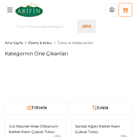
Hesabım
Sepet
ARA
Ana Sayfa
Esans & Koku
Tütsü & Aksesuarları
Kategornin Öne Çıkanları
Ahşap Tütsü Kayığı M3
Ud Çubuk Tütsü 25 Gr 20 Adet
Çubuk
30,00
TL
40,00
TL
Filtrele
Sırala
Gül Reçineli Rose Olibanum
Sandal Ağacı Kaliteli Kalın
Yeni
Yeni
Kaliteli Kalın Çubuk Tütsü
Çubuk Tütsü