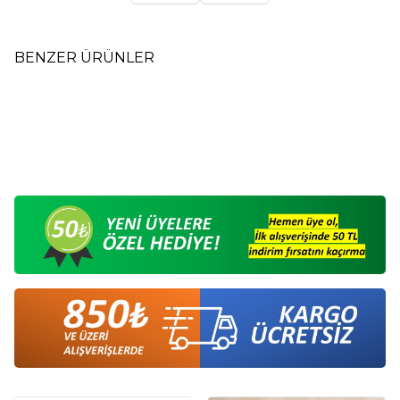
BENZER ÜRÜNLER
Gül Reçineli Rose Olibanum
Sandal Ağacı Kaliteli Kalın
Yeni
Yeni
Kaliteli Kalın Çubuk Tütsü
Çubuk Tütsü
90,00
TL
90,00
TL