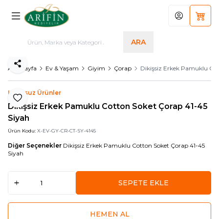
Hesabım
Sepet
ARA
Paylaş
Ana Sayfa
Ev & Yaşam
Giyim
Çorap
Dikişsiz Erkek Pamuklu Cot
Logosuz Ürünler
Favoriye Ekle
Dikişsiz Erkek Pamuklu Cotton Soket Çorap 41-45
Siyah
Ürün Kodu:
X-EV-GY-CR-CT-SY-4145
Diğer Seçenekler
Dikişsiz Erkek Pamuklu Cotton Soket Çorap 41-45
Siyah
SEPETE EKLE
HEMEN AL