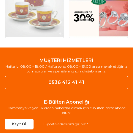
MÜŞTERİ HİZMETLERİ
Hafta içi 08:00 - 18:00 / Hafta sonu 08:00 - 13:00 arası merak ettiğiniz
tüm sorular ve siparişleriniz için ulaşabilirsiniz.
0536 412 41 41
E-Bülten Aboneliği
Kampanya ve yeniliklerden haberdar olmak için e-bültenimize abone
olun!
Kayıt Ol