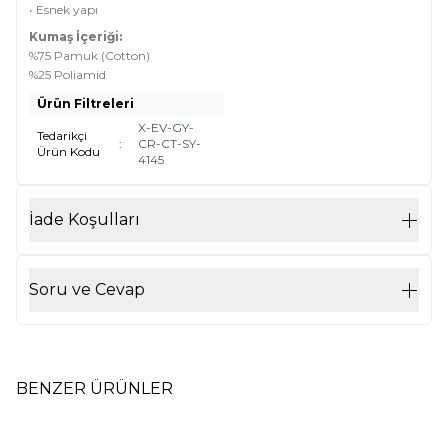
• Esnek yapı
Kumaş İçeriği:
%75 Pamuk (Cotton)
%25 Poliamid
Ürün Filtreleri
X-EV-GY-
Tedarikçi
:
CR-CT-SY-
Ürün Kodu
4145
İade Koşulları
Soru ve Cevap
BENZER ÜRÜNLER
Dikişsiz Erkek Modal Soket
Dikişsiz Erkek Modal Soket
Yeni
Yeni