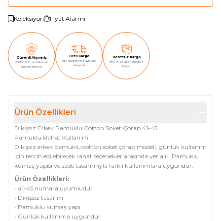
Koleksiyon
Fiyat Alarmı
Hızlı Kargo
Ücretsiz Kargo
Güvenli Alışveriş
Tüm siparişleriniz aynı gün
850 TL ve üzeri ücretsiz
256Bit SSL sertifikası ile
kargoda
kargo
güvenli alışveriş
Ürün Özellikleri
Dikişsiz Erkek Pamuklu Cotton Soket Çorap 41-45
Pamuklu Rahat Kullanım
Dikişsiz erkek pamuklu cotton soket çorap modeli, günlük kullanım
için tercih edilebilecek rahat seçenekler arasında yer alır. Pamuklu
kumaş yapısı ve sade tasarımıyla farklı kullanımlara uygundur.
Ürün Özellikleri:
• 41-45 numara uyumludur
• Dikişsiz tasarım
• Pamuklu kumaş yapı
• Günlük kullanıma uygundur