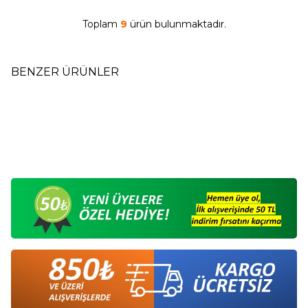
Toplam
9
ürün bulunmaktadır.
BENZER ÜRÜNLER
Boynuz Tarak 15 cm B8
Boynuz Tarak 13 cm B9
Yeni
Yeni
390,00
TL
135,00
TL