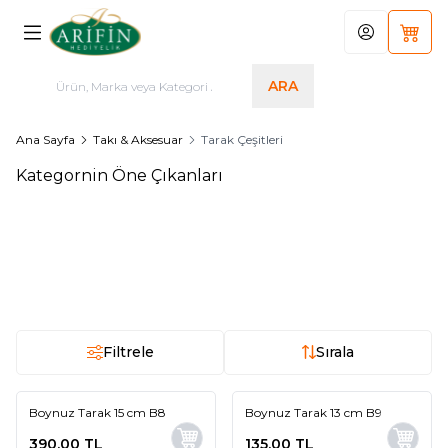
Hesabım
Sepet
ARA
Ana Sayfa
Takı & Aksesuar
Tarak Çeşitleri
Kategornin Öne Çıkanları
Boynuz Tarak 15 cm Sapsız
Boynuz Tarak 15 cm B8
Yeni
Koyu Renk B5
350,00
TL
390,00
TL
Filtrele
Sırala
Boynuz Tarak 15 cm B8
Boynuz Tarak 13 cm B9
Yeni
Yeni
390,00
TL
135,00
TL