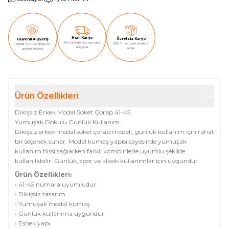
Hızlı Kargo
Ücretsiz Kargo
Güvenli Alışveriş
Tüm siparişleriniz aynı gün
850 TL ve üzeri ücretsiz
256Bit SSL sertifikası ile
kargoda
kargo
güvenli alışveriş
Ürün Özellikleri
Dikişsiz Erkek Modal Soket Çorap 41-45
Yumuşak Dokulu Günlük Kullanım
Dikişsiz erkek modal soket çorap modeli, günlük kullanım için rahat
bir seçenek sunar. Modal kumaş yapısı sayesinde yumuşak
kullanım hissi sağlarken farklı kombinlerle uyumlu şekilde
kullanılabilir. Günlük, spor ve klasik kullanımlar için uygundur.
Ürün Özellikleri:
• 41-45 numara uyumludur
• Dikişsiz tasarım
• Yumuşak modal kumaş
• Günlük kullanıma uygundur
• Esnek yapı