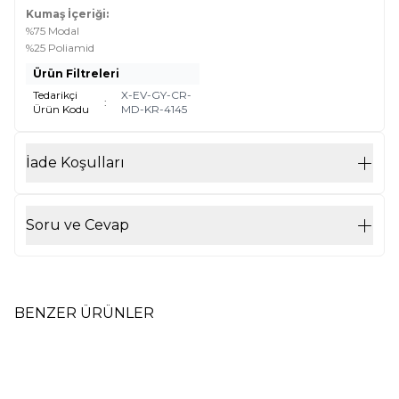
Kumaş İçeriği:
%75 Modal
%25 Poliamid
Ürün Filtreleri
Tedarikçi
X-EV-GY-CR-
:
Ürün Kodu
MD-KR-4145
İade Koşulları
Soru ve Cevap
BENZER ÜRÜNLER
Dikişsiz Erkek Modal Soket
Dikişsiz Erkek Modal Soket
Yeni
Yeni
Çorap 41-45 Siyah
Çorap 41-45 Gri