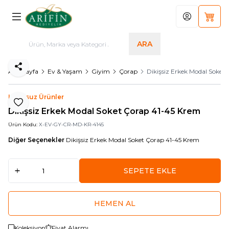
Hesabım
Sepet
ARA
Paylaş
Ana Sayfa
Ev & Yaşam
Giyim
Çorap
Dikişsiz Erkek Modal Soket
Logosuz Ürünler
Favoriye Ekle
Dikişsiz Erkek Modal Soket Çorap 41-45 Krem
Ürün Kodu:
X-EV-GY-CR-MD-KR-4145
Diğer Seçenekler
Dikişsiz Erkek Modal Soket Çorap 41-45 Krem
SEPETE EKLE
HEMEN AL
Koleksiyon
Fiyat Alarmı