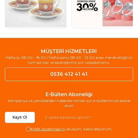
MÜŞTERİ HİZMETLERİ
Hafta içi 08:00 - 18:00 / Hafta sonu 08:00 - 13:00 arası merak ettiğiniz
tüm sorular ve siparişleriniz için ulaşabilirsiniz.
0536 412 41 41
E-Bülten Aboneliği
Kampanya ve yeniliklerden haberdar olmak için e-bültenimize abone
olun!
Kayıt Ol
KVKK Sözleşmesi'ni
okudum, kabul ediyorum.