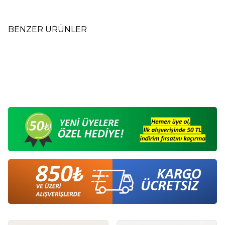
BENZER ÜRÜNLER
Ahşap Küçük Tütsülük Hazneli
Ahşap Büyük Tütsülük Hazneli
M2
M1
192,00
TL
252,00
TL