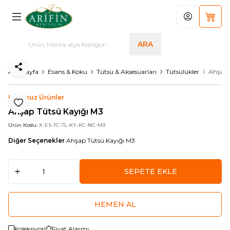
Hesabım
Sepet
ARA
Paylaş
Ana Sayfa
Esans & Koku
Tütsü & Aksesuarları
Tütsülükler
Ahşap 
Logosuz Ürünler
Favoriye Ekle
Ahşap Tütsü Kayığı M3
Ürün Kodu:
X-ES-TC-TL-KY-KC-NC-M3
Diğer Seçenekler
Ahşap Tütsü Kayığı M3
SEPETE EKLE
HEMEN AL
Koleksiyon
Fiyat Alarmı