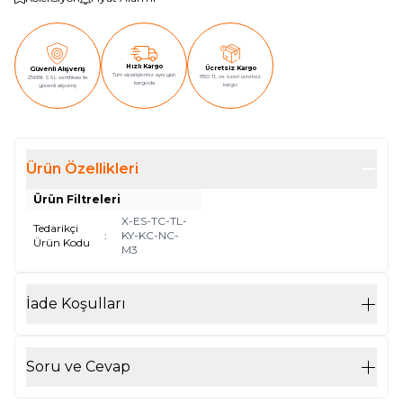
Hızlı Kargo
Ücretsiz Kargo
Güvenli Alışveriş
Tüm siparişleriniz aynı gün
850 TL ve üzeri ücretsiz
256Bit SSL sertifikası ile
kargoda
kargo
güvenli alışveriş
Ürün Özellikleri
Ürün Filtreleri
X-ES-TC-TL-
Tedarikçi
:
KY-KC-NC-
Ürün Kodu
M3
İade Koşulları
Soru ve Cevap