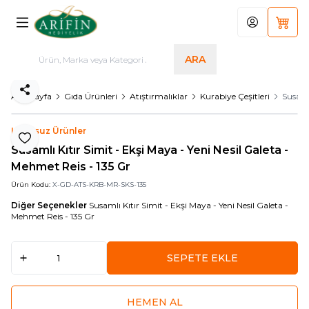
Hesabım
Sepet
ARA
Paylaş
Ana Sayfa
Gıda Ürünleri
Atıştırmalıklar
Kurabiye Çeşitleri
Susaml
Logosuz Ürünler
Favoriye Ekle
Susamlı Kıtır Simit - Ekşi Maya - Yeni Nesil Galeta -
Mehmet Reis - 135 Gr
Ürün Kodu:
X-GD-ATS-KRB-MR-SKS-135
Diğer Seçenekler
Susamlı Kıtır Simit - Ekşi Maya - Yeni Nesil Galeta -
Mehmet Reis - 135 Gr
SEPETE EKLE
HEMEN AL