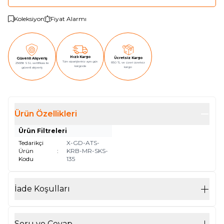
Koleksiyon
Fiyat Alarmı
Hızlı Kargo
Ücretsiz Kargo
Güvenli Alışveriş
Tüm siparişleriniz aynı gün
850 TL ve üzeri ücretsiz
256Bit SSL sertifikası ile
kargoda
kargo
güvenli alışveriş
Ürün Özellikleri
Ürün Filtreleri
Tedarikçi
X-GD-ATS-
Ürün
:
KRB-MR-SKS-
Kodu
135
İade Koşulları
Soru ve Cevap