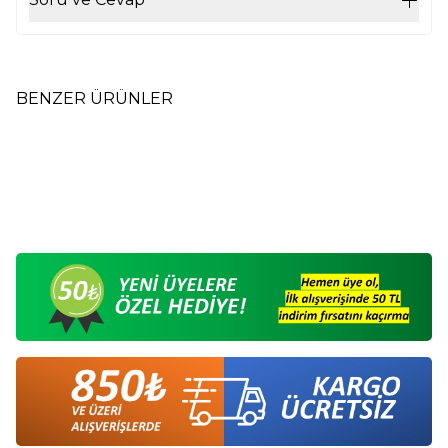
BENZER ÜRÜNLER
Yoğurtlu Üzümlü Kurabiye -
Mini Susamlı Simit - Mehmet
Yeni
Yeni
Mehmet Reis - 225 Gr
Reis - 225 Gr
110,00
TL
110,00
TL