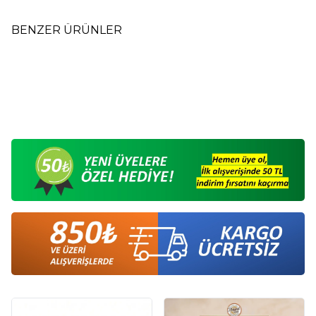
BENZER ÜRÜNLER
Arifin Mini Bonbon Karışık
Mix Beze - Mehmet Reis - 80
Yeni
Meyveli Şeker 330 gr
Gr
95,00
TL
80,00
TL