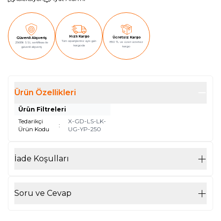
Hızlı Kargo
Ücretsiz Kargo
Güvenli Alışveriş
Tüm siparişleriniz aynı gün
850 TL ve üzeri ücretsiz
256Bit SSL sertifikası ile
kargoda
kargo
güvenli alışveriş
Ürün Özellikleri
Ürün Filtreleri
Tedarikçi
X-GD-LS-LK-
:
Ürün Kodu
UG-YP-250
İade Koşulları
Soru ve Cevap