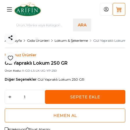
Hesabım
Sepet
ARA
Paylaş
Ana Sayfa
Gıda Ürünleri
Lokum & Şekerleme
Gül Yapraklı Lokum 
Logosuz Ürünler
Favoriye Ekle
Gül Yapraklı Lokum 250 GR
Ürün Kodu:
X-GD-LS-LK-UG-YP-250
Diğer Seçenekler
Gül Yapraklı Lokum 250 GR
SEPETE EKLE
HEMEN AL
Koleksiyon
Fiyat Alarmı