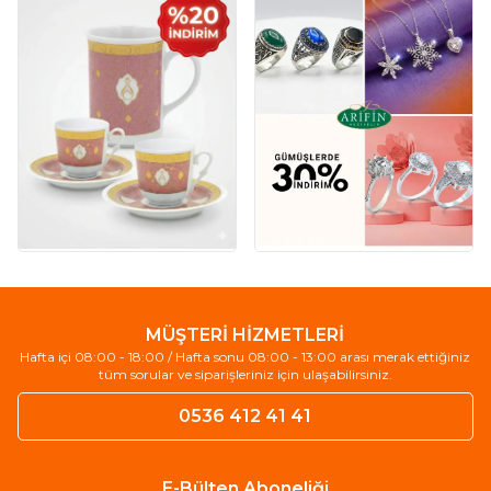
MÜŞTERİ HİZMETLERİ
Hafta içi 08:00 - 18:00 / Hafta sonu 08:00 - 13:00 arası merak ettiğiniz
tüm sorular ve siparişleriniz için ulaşabilirsiniz.
0536 412 41 41
E-Bülten Aboneliği