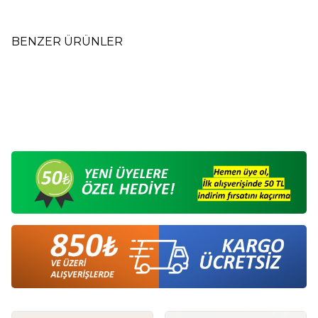
BENZER ÜRÜNLER
Arifin Mini Bonbon Karışık
Mix Beze - Mehmet Reis - 80
Yeni
Meyveli Şeker 330 gr
Gr
95,00
TL
80,00
TL