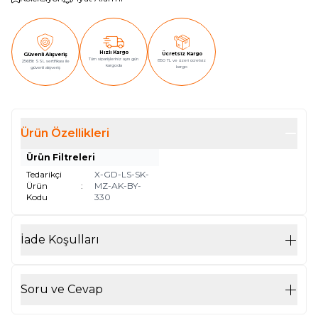
Hızlı Kargo
Ücretsiz Kargo
Güvenli Alışveriş
Tüm siparişleriniz aynı gün
850 TL ve üzeri ücretsiz
256Bit SSL sertifikası ile
kargoda
kargo
güvenli alışveriş
Ürün Özellikleri
Ürün Filtreleri
Tedarikçi
X-GD-LS-SK-
Ürün
:
MZ-AK-BY-
Kodu
330
İade Koşulları
Soru ve Cevap