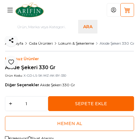
Hesabım
Sepet
ARA
Paylaş
Ana Sayfa
Gıda Ürünleri
Lokum & Şekerleme
Akide Şekeri 330 Gr
Logosuz Ürünler
Favoriye Ekle
Akide Şekeri 330 Gr
Ürün Kodu:
X-GD-LS-SK-MZ-AK-BY-330
Diğer Seçenekler
Akide Şekeri 330 Gr
SEPETE EKLE
HEMEN AL
Koleksiyon
Fiyat Alarmı