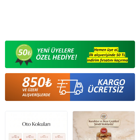
Nesimi Bahar - Arifin Esans - 6
Sultanul Cazibin - Arifin Esans
Yeni
Yeni
ml Cam Çubuk
- 6 ml Cam Çubuk
550,00
TL
550,00
TL