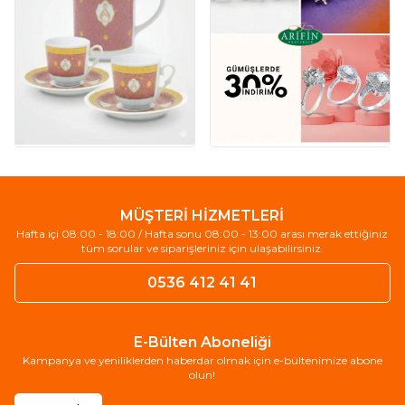
MÜŞTERİ HİZMETLERİ
Hafta içi 08:00 - 18:00 / Hafta sonu 08:00 - 13:00 arası merak ettiğiniz
tüm sorular ve siparişleriniz için ulaşabilirsiniz.
0536 412 41 41
E-Bülten Aboneliği
Kampanya ve yeniliklerden haberdar olmak için e-bültenimize abone
olun!