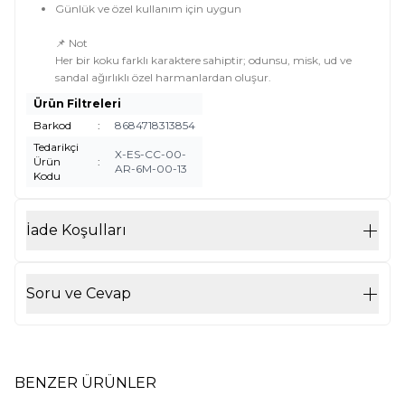
Günlük ve özel kullanım için uygun
📌 Not
Her bir koku farklı karaktere sahiptir; odunsu, misk, ud ve
sandal ağırlıklı özel harmanlardan oluşur.
Ürün Filtreleri
Barkod
:
8684718313854
Tedarikçi
X-ES-CC-00-
Ürün
:
AR-6M-00-13
Kodu
İade Koşulları
Soru ve Cevap
BENZER ÜRÜNLER