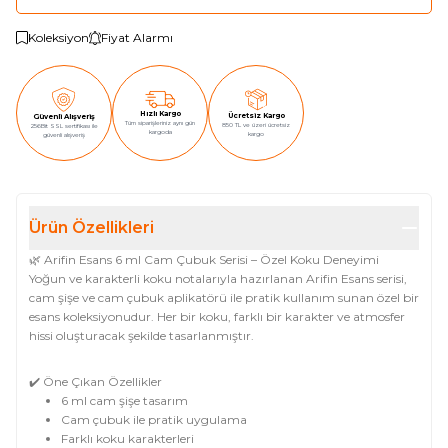
Koleksiyon
Fiyat Alarmı
Hızlı Kargo
Ücretsiz Kargo
Güvenli Alışveriş
Tüm siparişleriniz aynı gün
850 TL ve üzeri ücretsiz
256Bit SSL sertifikası ile
kargoda
kargo
güvenli alışveriş
Ürün Özellikleri
🌿 Arifin Esans 6 ml Cam Çubuk Serisi – Özel Koku Deneyimi
Yoğun ve karakterli koku notalarıyla hazırlanan Arifin Esans serisi,
cam şişe ve cam çubuk aplikatörü ile pratik kullanım sunan özel bir
esans koleksiyonudur. Her bir koku, farklı bir karakter ve atmosfer
hissi oluşturacak şekilde tasarlanmıştır.
✔️ Öne Çıkan Özellikler
6 ml cam şişe tasarım
Cam çubuk ile pratik uygulama
Farklı koku karakterleri