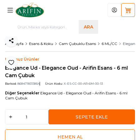
Hesabım
Sepet
ARA
Paylaş
Ana Sayfa
Esans & Koku
Cam Çubuklu Esans
6 ML/CC
Elegance 
Logosuz Ürünler
Favoriye Ekle
Elegance Ud - Elegance Oud - Arifin Esans - 6 ml
Cam Çubuk
Barkod:
8684718313854
Ürün Kodu:
X-ES-CC-00-AR-6M-00-13
Diğer Seçenekler
Elegance Ud - Elegance Oud - Arifin Esans - 6 ml
Cam Çubuk
SEPETE EKLE
HEMEN AL