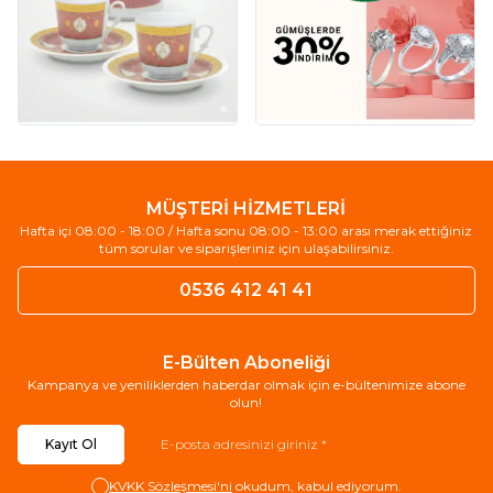
MÜŞTERİ HİZMETLERİ
Hafta içi 08:00 - 18:00 / Hafta sonu 08:00 - 13:00 arası merak ettiğiniz
tüm sorular ve siparişleriniz için ulaşabilirsiniz.
0536 412 41 41
E-Bülten Aboneliği
Kampanya ve yeniliklerden haberdar olmak için e-bültenimize abone
olun!
Kayıt Ol
KVKK Sözleşmesi'ni
okudum, kabul ediyorum.