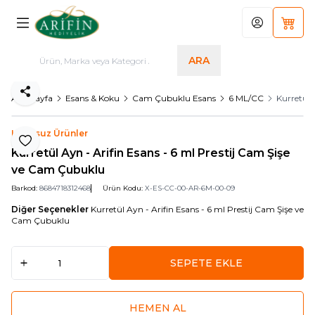
Hesabım
Sepet
ARA
Paylaş
Ana Sayfa
Esans & Koku
Cam Çubuklu Esans
6 ML/CC
Kurretül 
Logosuz Ürünler
Favoriye Ekle
Kurretül Ayn - Arifin Esans - 6 ml Prestij Cam Şişe
ve Cam Çubuklu
Barkod:
8684718312468
Ürün Kodu:
X-ES-CC-00-AR-6M-00-09
Diğer Seçenekler
Kurretül Ayn - Arifin Esans - 6 ml Prestij Cam Şişe ve
Cam Çubuklu
SEPETE EKLE
HEMEN AL