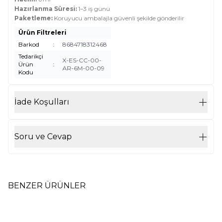
Hazırlanma Süresi:
1–3 iş günü
Paketleme:
Koruyucu ambalajla güvenli şekilde gönderilir
Ürün Filtreleri
Barkod
:
8684718312468
Tedarikçi
X-ES-CC-00-
Ürün
:
AR-6M-00-09
Kodu
İade Koşulları
Soru ve Cevap
BENZER ÜRÜNLER
Nesimi Bahar - Arifin Esans - 6
Sultanul Cazibin - Arifin Esans
Yeni
Yeni
ml Cam Çubuk
- 6 ml Cam Çubuk