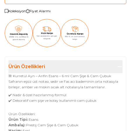
Koleksiyon
Fiyat Alarmı
Hızlı Kargo
Ücretsiz Kargo
Güvenli Alışveriş
Tüm siparişleriniz aynı gün
850 TL ve üzeri ücretsiz
256Bit SSL sertifikası ile
kargoda
kargo
güvenli alışveriş
Ürün Özellikleri
🌺 Kurretül Ayn – Arifin Esans – 6 ml Cam Şişe & Cam Çubuk
Safranın eşsiz üst notası, sedir ve Fas acı bademinin orta notasıyla
birleşir; amber ve miskin sıcak alt notalarıyla tamamlanır.
✔️ Nadir & özel hazırlanmış formül
✔️ Dekoratif cam şişe ve kolay kullanımlı cam çubuk
Ürün Özellikleri:
Ürün Tipi:
Esans
Ambalaj:
Prestij Cam Şişe & Cam Çubuk
Hacim:
6 ml