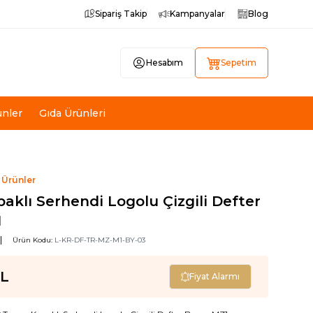
Sipariş Takip
Kampanyalar
Blog
Hesabım
Sepetim
ünler
Gıda Ürünleri
 Ürünler
aklı Serhendi Logolu Çizgili Defter
1
1
Ürün Kodu:
L-KR-DF-TR-MZ-M1-BY-03
L
Fiyat Alarmı