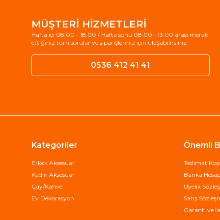
MÜŞTERİ HİZMETLERİ
Hafta içi 08:00 - 18:00 / Hafta sonu 08:00 - 13:00 arası merak
ettiğiniz tüm sorular ve siparişleriniz için ulaşabilirsiniz.
0536 412 41 41
Kategoriler
Önemli Bi
Erkek Aksesuar
Teslimat Koşu
Kadın Aksesuar
Banka Hesap 
Çay/Kahve
Üyelik Sözle
Ev Dekorasyon
Satış Sözleş
Garanti ve İa