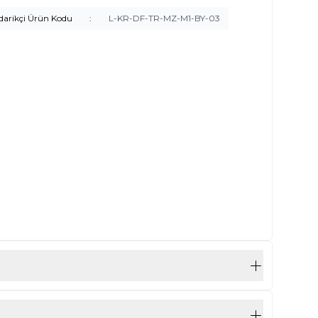
darikçi Ürün Kodu
:
L-KR-DF-TR-MZ-M1-BY-03