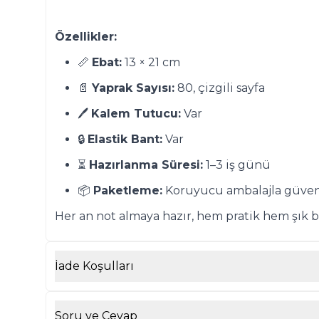
Özellikler:
📏
Ebat:
13 × 21 cm
📄
Yaprak Sayısı:
80, çizgili sayfa
🖊️
Kalem Tutucu:
Var
🔒
Elastik Bant:
Var
⏳
Hazırlanma Süresi:
1–3 iş günü
📦
Paketleme:
Koruyucu ambalajla güvenl
Her an not almaya hazır, hem pratik hem şık b
İade Koşulları
Soru ve Cevap