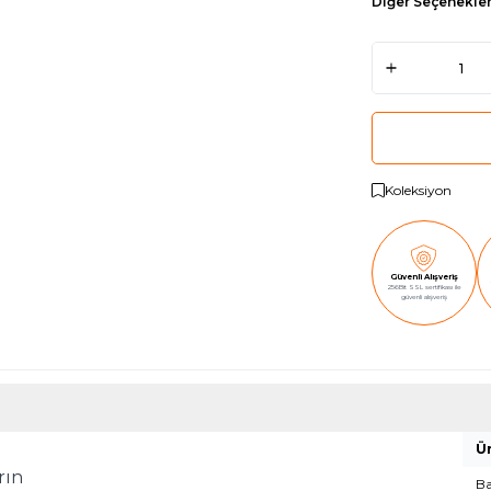
Diğer Seçenekle
Koleksiyon
Güvenli Alışveriş
256Bit SSL sertifikası ile
güvenli alışveriş
Ür
rın
B