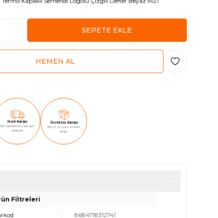
r
Termo Kapaklı Serhendi Logolu Çizgili Defter Beyaz MZ1
SEPETE EKLE
HEMEN AL
Favoriye Ekle
Hızlı Kargo
Ücretsiz Kargo
Tüm siparişleriniz aynı gün
850 TL ve üzeri ücretsiz
kargoda
kargo
ün Filtreleri
arkod
:
8684718312741