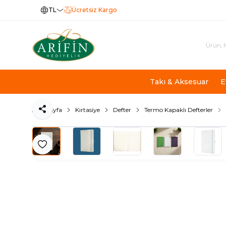
TL
Ücretsiz Kargo
Takı & Aksesuar
E
Ana Sayfa
Kırtasiye
Defter
Termo Kapaklı Defterler
Paylaş
Favoriye Ekle