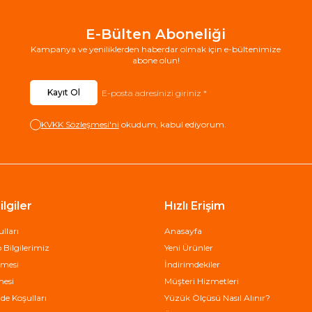
E-Bülten Aboneliği
Kampanya ve yeniliklerden haberdar olmak için e-bültenimize
abone olun!
Kayıt Ol
KVKK Sözleşmesi'ni
okudum, kabul ediyorum.
lgiler
Hızlı Erişim
lları
Anasayfa
Bilgilerimiz
Yeni Ürünler
şmesi
İndirimdekiler
mesi
Müşteri Hizmetleri
de Koşulları
Yüzük Ölçüsü Nasıl Alınır?