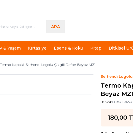
ARA
v & Yaşam
Kırtasiye
Esans & Koku
Kitap
Bitkisel Ür
Termo Kapaklı Serhendi Logolu Çizgili Defter Beyaz MZ1
Serhendi Logolu
Termo Kap
Beyaz MZ
Barkod:
868471831274
180,00
T