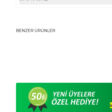
BENZER ÜRÜNLER
Termo Kapaklı Serhendi Logolu Çizgili
Termo
Defter Yeşil MZ1
Defte
180,00
TL
180