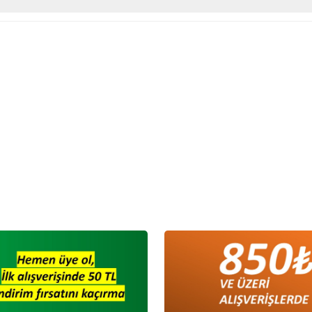
 Kapaklı Serhendi Logolu Çizgili
Termo Kapaklı Serhendi
r Füme Yeşil MZ1
Defter Füme MZ1
,00
TL
180,00
TL