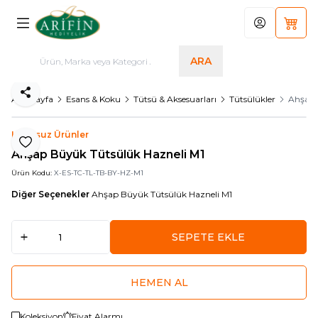
Hesabım
Sepet
ARA
Paylaş
Ana Sayfa
Esans & Koku
Tütsü & Aksesuarları
Tütsülükler
Ahşap 
Logosuz Ürünler
Favoriye Ekle
Ahşap Büyük Tütsülük Hazneli M1
Ürün Kodu:
X-ES-TC-TL-TB-BY-HZ-M1
Diğer Seçenekler
Ahşap Büyük Tütsülük Hazneli M1
SEPETE EKLE
HEMEN AL
Koleksiyon
Fiyat Alarmı