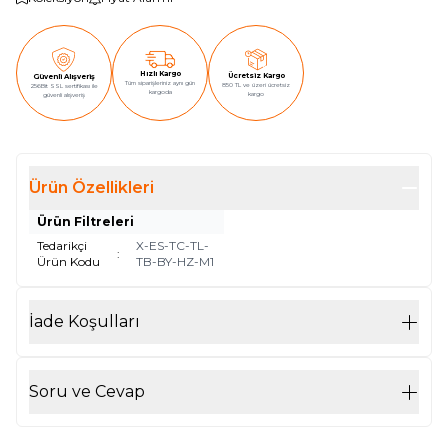
Hızlı Kargo
Ücretsiz Kargo
Güvenli Alışveriş
Tüm siparişleriniz aynı gün
850 TL ve üzeri ücretsiz
256Bit SSL sertifikası ile
kargoda
kargo
güvenli alışveriş
Ürün Özellikleri
Ürün Filtreleri
Tedarikçi
X-ES-TC-TL-
:
Ürün Kodu
TB-BY-HZ-M1
İade Koşulları
Soru ve Cevap