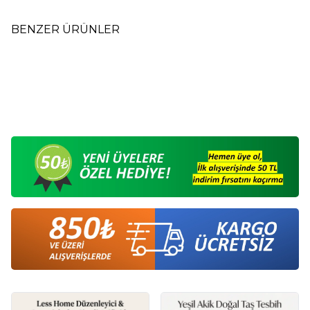
BENZER ÜRÜNLER
Ahşap Küçük Tütsülük Hazneli
Ahşap Tütsü Kayığı M3
M2
192,00
TL
30,00
TL