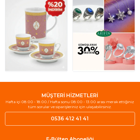
MÜŞTERİ HİZMETLERİ
Hafta içi 08:00 - 18:00 / Hafta sonu 08:00 - 13:00 arası merak ettiğiniz
tüm sorular ve siparişleriniz için ulaşabilirsiniz.
0536 412 41 41
E-Bülten Aboneliği