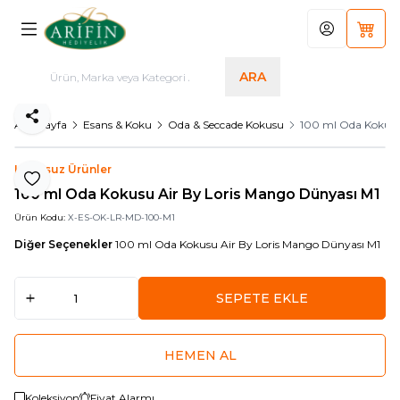
Hesabım
Sepet
ARA
Paylaş
Ana Sayfa
Esans & Koku
Oda & Seccade Kokusu
100 ml Oda Kokusu
Logosuz Ürünler
Favoriye Ekle
100 ml Oda Kokusu Air By Loris Mango Dünyası M1
Ürün Kodu:
X-ES-OK-LR-MD-100-M1
Diğer Seçenekler
100 ml Oda Kokusu Air By Loris Mango Dünyası M1
SEPETE EKLE
HEMEN AL
Koleksiyon
Fiyat Alarmı