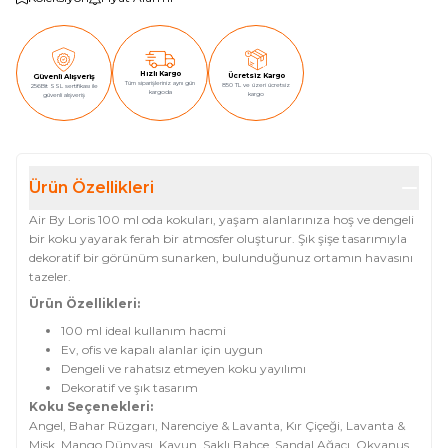
Hızlı Kargo
Ücretsiz Kargo
Güvenli Alışveriş
Tüm siparişleriniz aynı gün
850 TL ve üzeri ücretsiz
256Bit SSL sertifikası ile
kargoda
kargo
güvenli alışveriş
Ürün Özellikleri
Air By Loris 100 ml oda kokuları, yaşam alanlarınıza hoş ve dengeli
bir koku yayarak ferah bir atmosfer oluşturur. Şık şişe tasarımıyla
dekoratif bir görünüm sunarken, bulunduğunuz ortamın havasını
tazeler.
Ürün Özellikleri:
100 ml ideal kullanım hacmi
Ev, ofis ve kapalı alanlar için uygun
Dengeli ve rahatsız etmeyen koku yayılımı
Dekoratif ve şık tasarım
Koku Seçenekleri:
Angel, Bahar Rüzgarı, Narenciye & Lavanta, Kır Çiçeği, Lavanta &
Misk, Mango Dünyası, Kavun, Saklı Bahçe, Sandal Ağacı, Okyanus