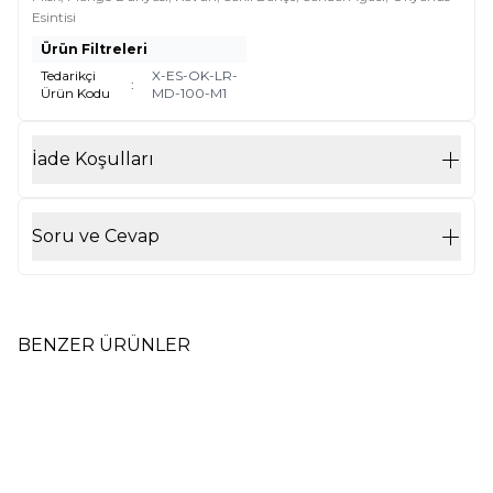
Esintisi
Ürün Filtreleri
Tedarikçi
X-ES-OK-LR-
:
Ürün Kodu
MD-100-M1
İade Koşulları
Soru ve Cevap
BENZER ÜRÜNLER
100 ml Oda Kokusu Air By
100 ml Oda Kokusu Air By
Yeni
Yeni
Loris Sandal Ağacı M1
Loris Saklı Bahçe M1
175,00
TL
175,00
TL