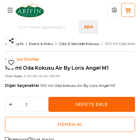
Hesabım
Sepet
ARA
Paylaş
Ana Sayfa
Esans & Koku
Oda & Seccade Kokusu
100 ml Oda Kokusu 
Logosuz Ürünler
Favoriye Ekle
100 ml Oda Kokusu Air By Loris Angel M1
Ürün Kodu:
X-ES-OK-LR-AG-100-M1
Diğer Seçenekler
100 ml Oda Kokusu Air By Loris Angel M1
SEPETE EKLE
HEMEN AL
Koleksiyon
Fiyat Alarmı