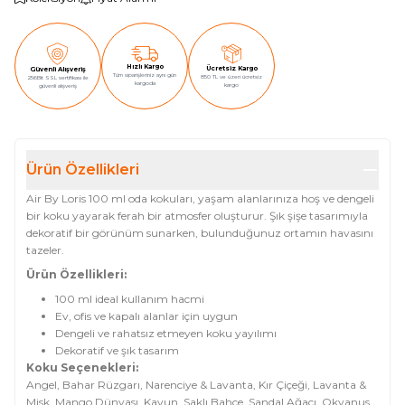
Hızlı Kargo
Ücretsiz Kargo
Güvenli Alışveriş
Tüm siparişleriniz aynı gün
850 TL ve üzeri ücretsiz
256Bit SSL sertifikası ile
kargoda
kargo
güvenli alışveriş
Ürün Özellikleri
Air By Loris 100 ml oda kokuları, yaşam alanlarınıza hoş ve dengeli
bir koku yayarak ferah bir atmosfer oluşturur. Şık şişe tasarımıyla
dekoratif bir görünüm sunarken, bulunduğunuz ortamın havasını
tazeler.
Ürün Özellikleri:
100 ml ideal kullanım hacmi
Ev, ofis ve kapalı alanlar için uygun
Dengeli ve rahatsız etmeyen koku yayılımı
Dekoratif ve şık tasarım
Koku Seçenekleri:
Angel, Bahar Rüzgarı, Narenciye & Lavanta, Kır Çiçeği, Lavanta &
Misk, Mango Dünyası, Kavun, Saklı Bahçe, Sandal Ağacı, Okyanus