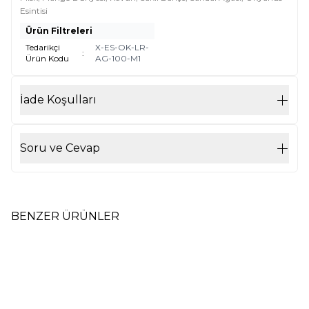
Esintisi
Ürün Filtreleri
Tedarikçi
X-ES-OK-LR-
:
Ürün Kodu
AG-100-M1
İade Koşulları
Soru ve Cevap
BENZER ÜRÜNLER
100 ml Oda Kokusu Air By
100 ml Oda Kokusu Air By
Yeni
Yeni
Loris Sandal Ağacı M1
Loris Saklı Bahçe M1
175,00
TL
175,00
TL