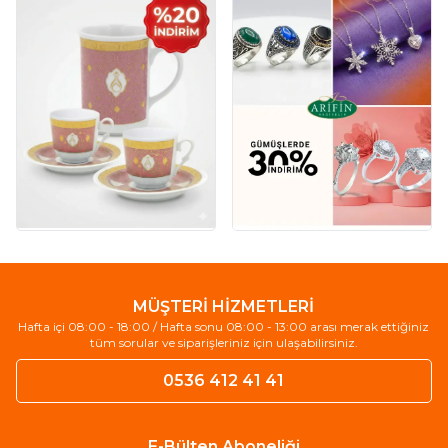
MÜŞTERİ HİZMETLERİ
Hafta içi 08:00 - 18:00 / Hafta sonu 08:00 - 13:00 arası merak ettiğiniz
tüm sorular ve siparişleriniz için ulaşabilirsiniz.
0536 412 41 41
E-Bülten Aboneliği