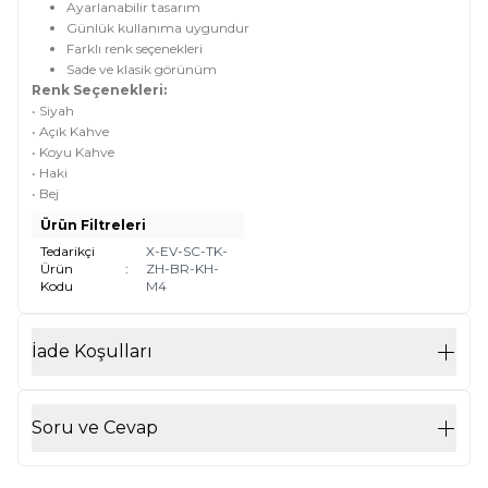
Ayarlanabilir tasarım
Günlük kullanıma uygundur
Farklı renk seçenekleri
Sade ve klasik görünüm
Renk Seçenekleri:
• Siyah
• Açık Kahve
• Koyu Kahve
• Haki
• Bej
Ürün Filtreleri
Tedarikçi
X-EV-SC-TK-
Ürün
:
ZH-BR-KH-
Kodu
M4
İade Koşulları
Soru ve Cevap