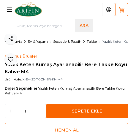
Hesabım
Sepet
ARA
Paylaş
Ana Sayfa
Ev & Yaşam
Seccade & Tesbih
Takke
Yazlık Keten Kum
Logosuz Ürünler
Favoriye Ekle
Yazlık Keten Kumaş Ayarlanabilir Bere Takke Koyu
Kahve M4
Ürün Kodu:
X-EV-SC-TK-ZH-BR-KH-M4
Diğer Seçenekler
Yazlık Keten Kumaş Ayarlanabilir Bere Takke Koyu
Kahve M4
SEPETE EKLE
HEMEN AL