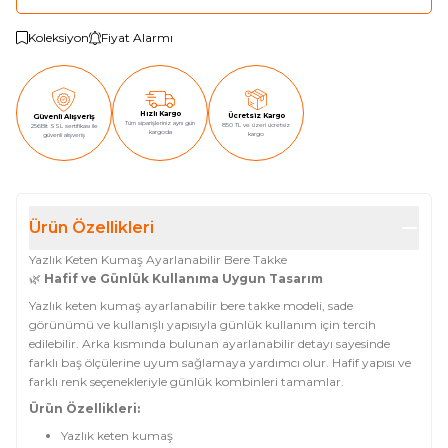
Koleksiyon
Fiyat Alarmı
Hızlı Kargo
Ücretsiz Kargo
Güvenli Alışveriş
Tüm siparişleriniz aynı gün
850 TL ve üzeri ücretsiz
256Bit SSL sertifikası ile
kargoda
kargo
güvenli alışveriş
Ürün Özellikleri
Yazlık Keten Kumaş Ayarlanabilir Bere Takke
🌿
Hafif ve Günlük Kullanıma Uygun Tasarım
Yazlık keten kumaş ayarlanabilir bere takke modeli, sade
görünümü ve kullanışlı yapısıyla günlük kullanım için tercih
edilebilir. Arka kısmında bulunan ayarlanabilir detayı sayesinde
farklı baş ölçülerine uyum sağlamaya yardımcı olur. Hafif yapısı ve
farklı renk seçenekleriyle günlük kombinleri tamamlar.
Ürün Özellikleri:
Yazlık keten kumaş