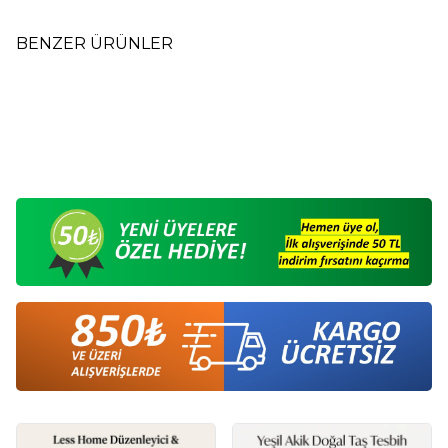
BENZER ÜRÜNLER
Siyah Bez Takke M1
Yazlık Keten Kumaş
Yeni
Yeni
Ayarlanabilir Bere Takke Siyah
M4
85,00
TL
190,00
TL