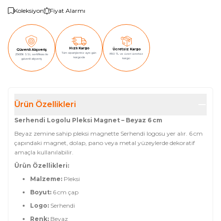
Koleksiyon
Fiyat Alarmı
Hızlı Kargo
Ücretsiz Kargo
Güvenli Alışveriş
Tüm siparişleriniz aynı gün
850 TL ve üzeri ücretsiz
256Bit SSL sertifikası ile
kargoda
kargo
güvenli alışveriş
Ürün Özellikleri
Serhendi Logolu Pleksi Magnet – Beyaz 6 cm
Beyaz zemine sahip pleksi magnette Serhendi logosu yer alır. 6 cm
çapındaki magnet, dolap, pano veya metal yüzeylerde dekoratif
amaçla kullanılabilir.
Ürün Özellikleri:
Malzeme:
Pleksi
Boyut:
6 cm çap
Logo:
Serhendi
Renk:
Beyaz