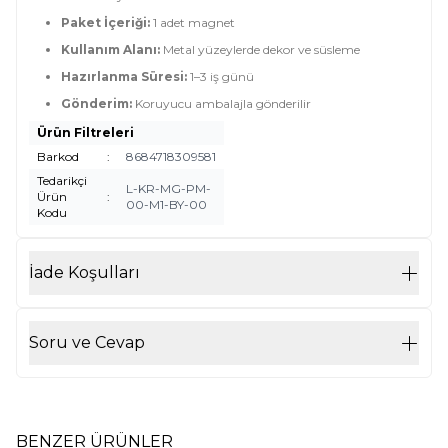
Paket İçeriği:
1 adet magnet
Kullanım Alanı:
Metal yüzeylerde dekor ve süsleme
Hazırlanma Süresi:
1–3 iş günü
Gönderim:
Koruyucu ambalajla gönderilir
Ürün Filtreleri
Barkod
:
8684718309581
Tedarikçi
L-KR-MG-PM-
Ürün
:
00-M1-BY-00
Kodu
İade Koşulları
Soru ve Cevap
BENZER ÜRÜNLER