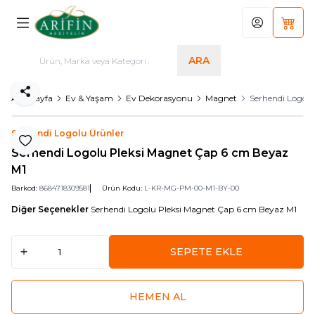
Hesabım
Sepet
ARA
Paylaş
Ana Sayfa
Ev & Yaşam
Ev Dekorasyonu
Magnet
Serhendi Logol
Serhendi Logolu Ürünler
Favoriye Ekle
Serhendi Logolu Pleksi Magnet Çap 6 cm Beyaz
M1
Barkod:
8684718309581
Ürün Kodu:
L-KR-MG-PM-00-M1-BY-00
Diğer Seçenekler
Serhendi Logolu Pleksi Magnet Çap 6 cm Beyaz M1
SEPETE EKLE
HEMEN AL