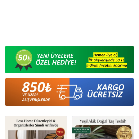
Serhendi Logolu Pleksi Magnet
Renkli Motifli Epoksi Magnet
Çap 6 cm Siyah M2
Serhendi Logolu M8
40,00
TL
60,00
TL