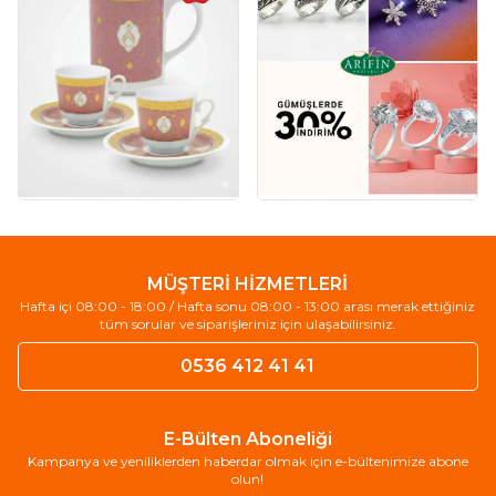
MÜŞTERİ HİZMETLERİ
Hafta içi 08:00 - 18:00 / Hafta sonu 08:00 - 13:00 arası merak ettiğiniz
tüm sorular ve siparişleriniz için ulaşabilirsiniz.
0536 412 41 41
E-Bülten Aboneliği
Kampanya ve yeniliklerden haberdar olmak için e-bültenimize abone
olun!