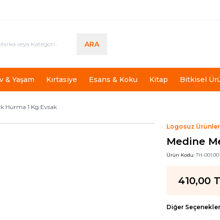
ARA
v & Yaşam
Kırtasiye
Esans & Koku
Kitap
Bitkisel Ür
k Hurma 1 Kg Evsak
Logosuz Ürünle
Medine Me
Ürün Kodu:
TH-001.00
410,00
T
Diğer Seçenekle