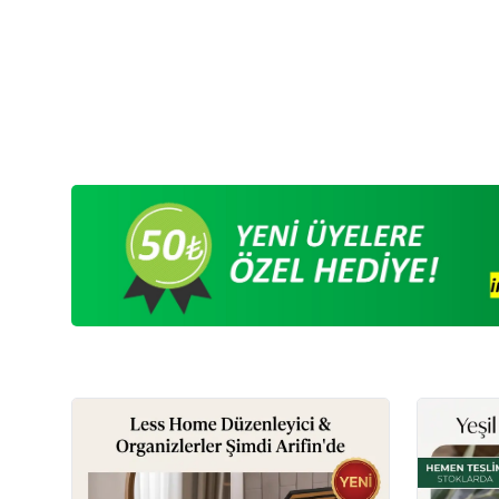
Medine Mebrum Hurma 1 Kg Evsak
590,00
TL