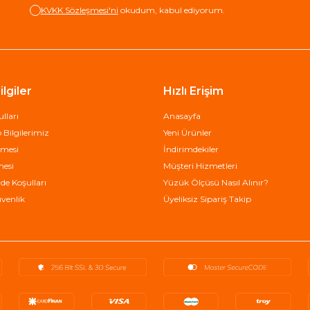
KVKK Sözleşmesi'ni
okudum, kabul ediyorum.
lgiler
Hızlı Erişim
lları
Anasayfa
Bilgilerimiz
Yeni Ürünler
şmesi
İndirimdekiler
mesi
Müşteri Hizmetleri
de Koşulları
Yüzük Ölçüsü Nasıl Alınır?
üvenlik
Üyeliksiz Sipariş Takip