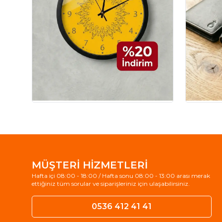
MÜŞTERİ HİZMETLERİ
Hafta içi 08:00 - 18:00 / Hafta sonu 08:00 - 13:00 arası merak
ettiğiniz tüm sorular ve siparişleriniz için ulaşabilirsiniz.
0536 412 41 41