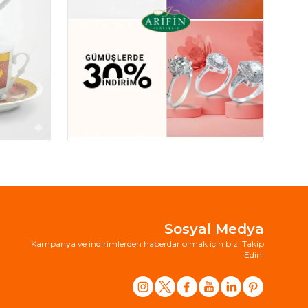
Sosyal Medya
Kampanya ve indirimlerden haberdar olmak için bizi Takip
Edin!