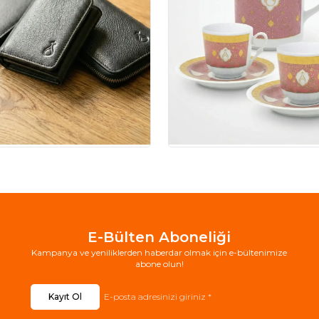
E-Bülten Aboneliği
Kampanya ve yeniliklerden haberdar olmak için e-bültenimize
abone olun!
Kayıt Ol