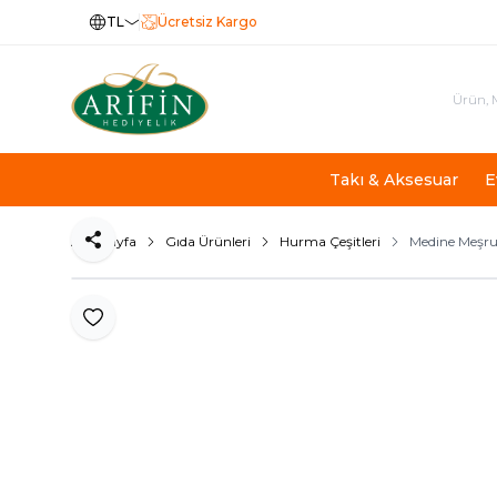
TL
Ücretsiz Kargo
Takı & Aksesuar
E
Ana Sayfa
Gıda Ürünleri
Hurma Çeşitleri
Medine Meşru
Paylaş
Favoriye Ekle