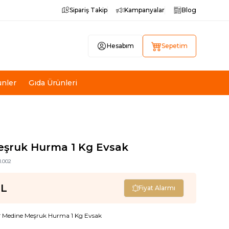
Sipariş Takip
Kampanyalar
Blog
Hesabım
Sepetim
ünler
Gıda Ürünleri
r
şruk Hurma 1 Kg Evsak
1.002
L
Fiyat Alarmı
r
Medine Meşruk Hurma 1 Kg Evsak