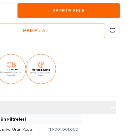
SEPETE EKLE
HEMEN AL
Favoriye Ekle
Hızlı Kargo
Ücretsiz Kargo
Tüm siparişleriniz aynı gün
850 TL ve üzeri ücretsiz
kargoda
kargo
ün Filtreleri
darikçi Ürün Kodu
:
TH-001.001.002