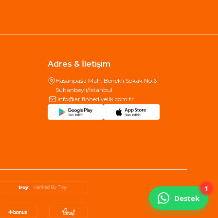
Adres & İletişim
Hasanpaşa Mah. Benekli Sokak No:6
Sultanbeyli/İstanbul
info@arifinhediyelik.com.tr
1
Destek