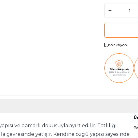
Koleksiyon
Güvenli Alışveriş
256Bit SSL sertifikası ile
güvenli alışveriş
Ür
pısı ve damarlı dokusuyla ayırt edilir. Tatlılığı
Te
la çevresinde yetişir. Kendine özgü yapısı sayesinde