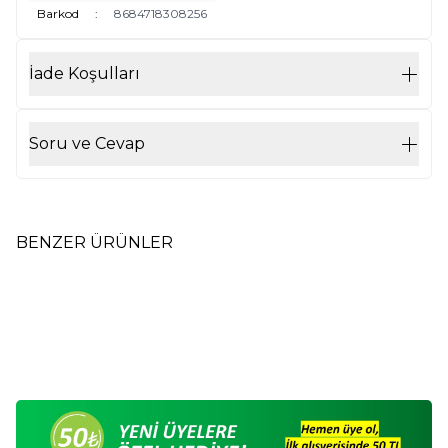
Barkod
:
8684718308256
İade Koşulları
Soru ve Cevap
BENZER ÜRÜNLER
Kristal Kuvars Doğal Taş
Akik Doğal Taş Kolye Damla
Logolu Kolye Damla M4
M9
175,00
TL
175,00
TL