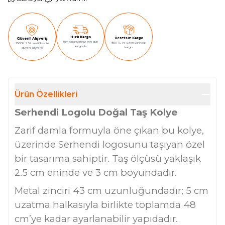
Hızlı Kargo
Ücretsiz Kargo
Güvenli Alışveriş
Tüm siparişleriniz aynı gün
850 TL ve üzeri ücretsiz
256Bit SSL sertifikası ile
kargoda
kargo
güvenli alışveriş
Ürün Özellikleri
Serhendi Logolu Doğal Taş Kolye
Zarif damla formuyla öne çıkan bu kolye,
üzerinde Serhendi logosunu taşıyan özel
bir tasarıma sahiptir. Taş ölçüsü yaklaşık
2.5 cm eninde ve 3 cm boyundadır.
Metal zinciri 43 cm uzunluğundadır; 5 cm
uzatma halkasıyla birlikte toplamda 48
cm’ye kadar ayarlanabilir yapıdadır.