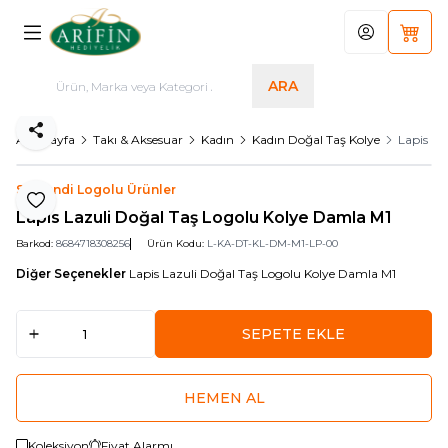
Hesabım
Sepet
ARA
Paylaş
Ana Sayfa
Takı & Aksesuar
Kadın
Kadın Doğal Taş Kolye
Lapis La
Serhendi Logolu Ürünler
Favoriye Ekle
Lapis Lazuli Doğal Taş Logolu Kolye Damla M1
Barkod:
8684718308256
Ürün Kodu:
L-KA-DT-KL-DM-M1-LP-00
Diğer Seçenekler
Lapis Lazuli Doğal Taş Logolu Kolye Damla M1
SEPETE EKLE
HEMEN AL
Koleksiyon
Fiyat Alarmı