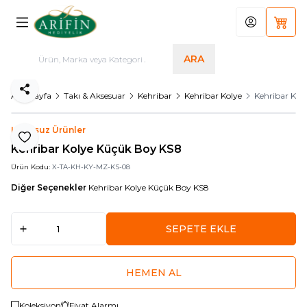
Hesabım
Sepet
ARA
Paylaş
Ana Sayfa
Takı & Aksesuar
Kehribar
Kehribar Kolye
Kehribar Kol
Logosuz Ürünler
Favoriye Ekle
Kehribar Kolye Küçük Boy KS8
Ürün Kodu:
X-TA-KH-KY-MZ-KS-08
Diğer Seçenekler
Kehribar Kolye Küçük Boy KS8
SEPETE EKLE
HEMEN AL
Koleksiyon
Fiyat Alarmı