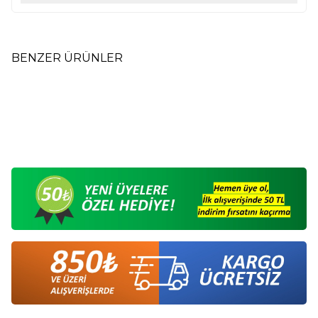
BENZER ÜRÜNLER
Litvanya Kehribar Özel Kesim
Kehribar Kolye Yetişkin Asorti
Kolye LK22
KDC15
2.310,00
TL
1.125,00
TL