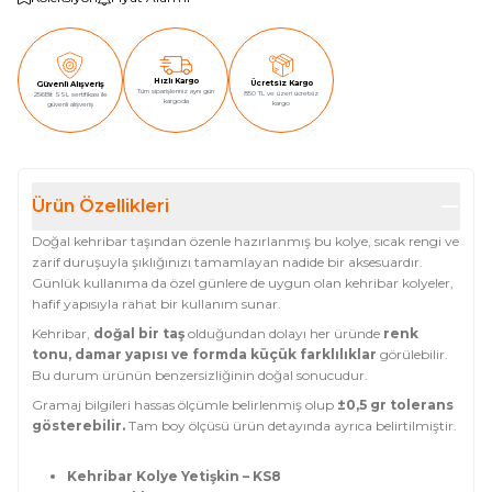
Hızlı Kargo
Ücretsiz Kargo
Güvenli Alışveriş
Tüm siparişleriniz aynı gün
850 TL ve üzeri ücretsiz
256Bit SSL sertifikası ile
kargoda
kargo
güvenli alışveriş
Ürün Özellikleri
Doğal kehribar taşından özenle hazırlanmış bu kolye, sıcak rengi ve
zarif duruşuyla şıklığınızı tamamlayan nadide bir aksesuardır.
Günlük kullanıma da özel günlere de uygun olan kehribar kolyeler,
hafif yapısıyla rahat bir kullanım sunar.
Kehribar,
doğal bir taş
olduğundan dolayı her üründe
renk
tonu, damar yapısı ve formda küçük farklılıklar
görülebilir.
Bu durum ürünün benzersizliğinin doğal sonucudur.
Gramaj bilgileri hassas ölçümle belirlenmiş olup
±0,5 gr tolerans
gösterebilir.
Tam boy ölçüsü ürün detayında ayrıca belirtilmiştir.
Kehribar Kolye Yetişkin – KS8