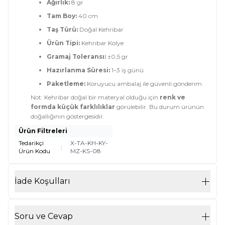
Ağırlık:
8 gr
Tam Boy:
40 cm
Taş Türü:
Doğal Kehribar
Ürün Tipi:
Kehribar Kolye
Gramaj Toleransı:
±0,5 gr
Hazırlanma Süresi:
1–3 iş günü
Paketleme:
Koruyucu ambalaj ile güvenli gönderim
Not: Kehribar doğal bir materyal olduğu için
renk ve
formda küçük farklılıklar
görülebilir. Bu durum ürünün
doğallığının göstergesidir.
Ürün Filtreleri
Tedarikçi
X-TA-KH-KY-
:
Ürün Kodu
MZ-KS-08
İade Koşulları
Soru ve Cevap