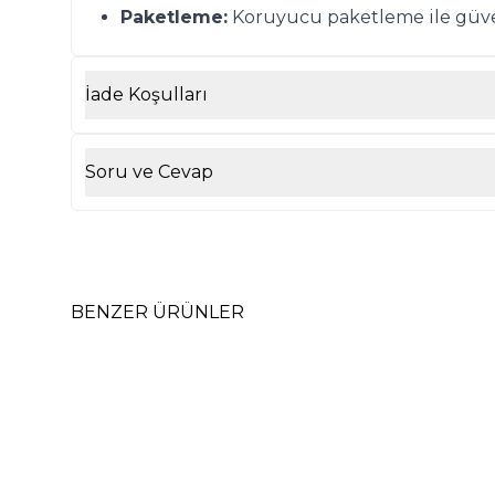
Paketleme:
Koruyucu paketleme ile güven
İade Koşulları
Soru ve Cevap
BENZER ÜRÜNLER
Lüks Kalite Beyaz Porselen 6 Kişilik 12
Lüks 
Parça Kahve Fincan Takımı, Kaffa Özel
Parça
Koleksiyon Platin Yaldız
Kolek
1.950,00
TL
1.95