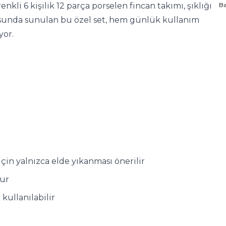
nkli 6 kişilik 12 parça porselen fincan takımı, şıklığı
B
tusunda sunulan bu özel set, hem günlük kullanım
yor.
in yalnızca elde yıkanması önerilir
dur
 kullanılabilir