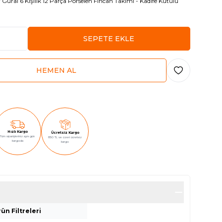
r
Güral 6 Kişilik 12 Parça Porselen Fincan Takımı - Kadife Kutulu
SEPETE EKLE
HEMEN AL
Favoriye Ekle
Hızlı Kargo
Ücretsiz Kargo
Tüm siparişleriniz aynı gün
850 TL ve üzeri ücretsiz
kargoda
kargo
ün Filtreleri