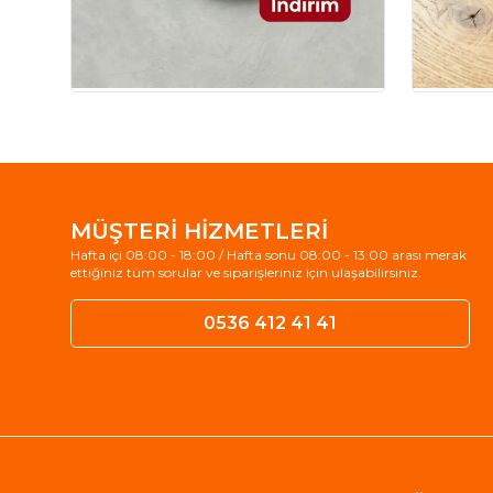
MÜŞTERİ HİZMETLERİ
Hafta içi 08:00 - 18:00 / Hafta sonu 08:00 - 13:00 arası merak
ettiğiniz tüm sorular ve siparişleriniz için ulaşabilirsiniz.
0536 412 41 41