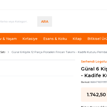
ARA
v & Yaşam
Kırtasiye
Esans & Koku
Kitap
Bitkisel Ür
Seti
Güral 6 Kişilik 12 Parça Porselen Fincan Takımı - Kadife Kutulu Pembe
Serhendi Logolu
Güral 6 Ki
- Kadife 
Barkod:
868471831199
1.742,50