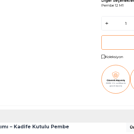
Diğer Seçenekle
Pembe 12 M1
Koleksiyon
Güvenli Alışveriş
256Bit SSL sertifikası ile
güvenli alışveriş
akımı – Kadife Kutulu Pembe
Ür