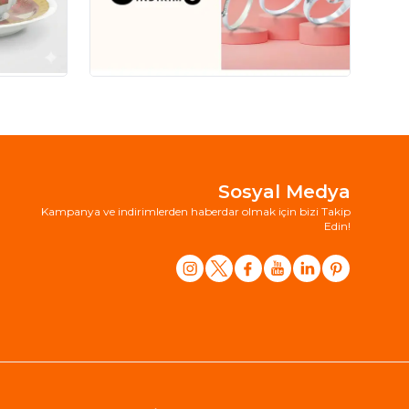
Sosyal Medya
Kampanya ve indirimlerden haberdar olmak için bizi Takip
Edin!