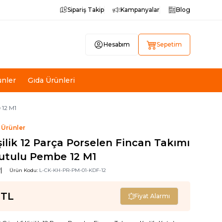
Sipariş Takip
Kampanyalar
Blog
Hesabım
Sepetim
ünler
Gıda Ürünleri
 12 M1
 Ürünler
şilik 12 Parça Porselen Fincan Takımı
Kutulu Pembe 12 M1
7
Ürün Kodu:
L-CK-KH-PR-PM-01-KDF-12
TL
Fiyat Alarmı