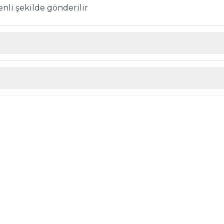
li şekilde gönderilir
Kalite Beyaz Porselen 6 Kişilik 12
Güral 2 Kişilik 4 Parça
 Kahve Fincan Takımı, Kaffa Özel
Takımı - Kadife Kutulu
siyon Sade
0,00
TL
825,00
TL