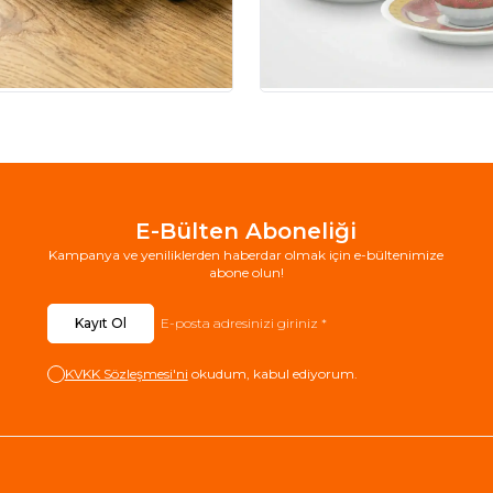
E-Bülten Aboneliği
Kampanya ve yeniliklerden haberdar olmak için e-bültenimize
abone olun!
Kayıt Ol
KVKK Sözleşmesi'ni
okudum, kabul ediyorum.