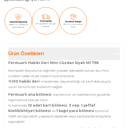
Hızlı Kargo
Ücretsiz Kargo
Güvenli Alışveriş
Tüm siparişleriniz aynı gün
850 TL ve üzeri ücretsiz
256Bit SSL sertifikası ile
kargoda
kargo
güvenli alışveriş
Ürün Özellikleri
Fermuarlı Hakiki Deri Mini Cüzdan Siyah M1 796
Kompakt boyutuna rağmen yüksek işlevsellik sunan bu mini
cüzdan, sade ve şık tasarımıyla öne çıkar.
%100 hakiki deri
malzemesi, dayanıklılığı ve zarif dokusuyla
uzun ömürlü bir kullanım sağlar.
Fermuarlı ana bölmesi
, kartlarınızı ve nakitlerinizi güvenle
taşımanıza olanak tanır.
İç kısmında
10 adet kart bölmesi
,
3 cep
,
1 şeffaf
kimlik/ehliyet bölmesi
ve
1 kağıt para bölmesi
bulunur.
Hafif ve taşınabilir yapısıyla ceplerde veya çantalarda kolaylıkla
taşınabilir.