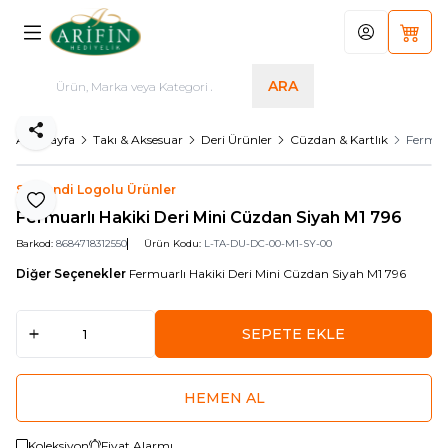
Hesabım
Sepet
ARA
Paylaş
Ana Sayfa
Takı & Aksesuar
Deri Ürünler
Cüzdan & Kartlık
Fermua
Serhendi Logolu Ürünler
Favoriye Ekle
Fermuarlı Hakiki Deri Mini Cüzdan Siyah M1 796
Barkod:
8684718312550
Ürün Kodu:
L-TA-DU-DC-00-M1-SY-00
Diğer Seçenekler
Fermuarlı Hakiki Deri Mini Cüzdan Siyah M1 796
SEPETE EKLE
HEMEN AL
Koleksiyon
Fiyat Alarmı