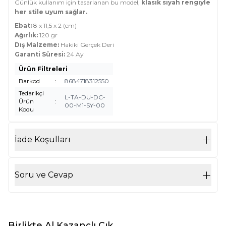
Günlük kullanım için tasarlanan bu model,
klasik siyah rengiyle
her stile uyum sağlar.
Ebat:
8 x 11,5 x 2 (cm)
Ağırlık:
120 gr
Dış Malzeme:
Hakiki Gerçek Deri
Garanti Süresi:
24 Ay
Ürün Filtreleri
Barkod
:
8684718312550
Tedarikçi
L-TA-DU-DC-
Ürün
:
00-M1-SY-00
Kodu
İade Koşulları
Soru ve Cevap
Birlikte Al Kazançlı Çık