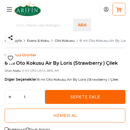
Hesabım
Sepet
ARA
Paylaş
Ana Sayfa
Esans & Koku
Oto Kokusu
8 ml Oto Kokusu Air By Loris 
Logosuz Ürünler
Favoriye Ekle
8 ml Oto Kokusu Air By Loris (Strawberry ) Çilek
Ürün Kodu:
X-ES-OTO-LR-CL-8ML-M1
Diğer Seçenekler
8 ml Oto Kokusu Air By Loris (Strawberry ) Çilek
SEPETE EKLE
HEMEN AL
Koleksiyon
Fiyat Alarmı