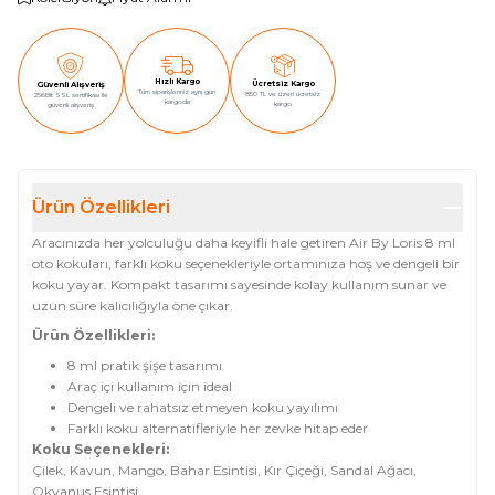
Hızlı Kargo
Ücretsiz Kargo
Güvenli Alışveriş
Tüm siparişleriniz aynı gün
850 TL ve üzeri ücretsiz
256Bit SSL sertifikası ile
kargoda
kargo
güvenli alışveriş
Ürün Özellikleri
Aracınızda her yolculuğu daha keyifli hale getiren Air By Loris 8 ml
oto kokuları, farklı koku seçenekleriyle ortamınıza hoş ve dengeli bir
koku yayar. Kompakt tasarımı sayesinde kolay kullanım sunar ve
uzun süre kalıcılığıyla öne çıkar.
Ürün Özellikleri:
8 ml pratik şişe tasarımı
Araç içi kullanım için ideal
Dengeli ve rahatsız etmeyen koku yayılımı
Farklı koku alternatifleriyle her zevke hitap eder
Koku Seçenekleri:
Çilek, Kavun, Mango, Bahar Esintisi, Kır Çiçeği, Sandal Ağacı,
Okyanus Esintisi