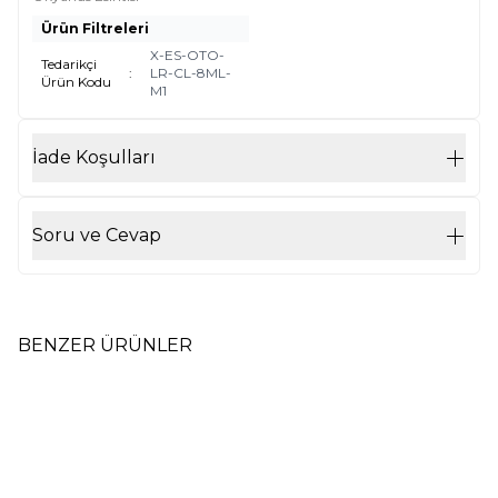
Ürün Filtreleri
X-ES-OTO-
Tedarikçi
:
LR-CL-8ML-
Ürün Kodu
M1
İade Koşulları
Soru ve Cevap
BENZER ÜRÜNLER
8 ml Oto Kokusu Air By Loris
8 ml Oto Kokusu Air By Loris
Yeni
Yeni
(Sandal Wood) Sandal Ağacı
(Ocean Breeze) Okyanus
Esintisi
110,00
TL
110,00
TL