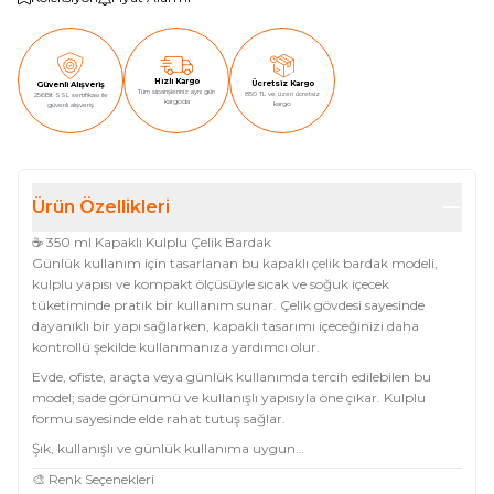
Hızlı Kargo
Ücretsiz Kargo
Güvenli Alışveriş
Tüm siparişleriniz aynı gün
850 TL ve üzeri ücretsiz
256Bit SSL sertifikası ile
kargoda
kargo
güvenli alışveriş
Ürün Özellikleri
☕ 350 ml Kapaklı Kulplu Çelik Bardak
Günlük kullanım için tasarlanan bu kapaklı çelik bardak modeli,
kulplu yapısı ve kompakt ölçüsüyle sıcak ve soğuk içecek
tüketiminde pratik bir kullanım sunar. Çelik gövdesi sayesinde
dayanıklı bir yapı sağlarken, kapaklı tasarımı içeceğinizi daha
kontrollü şekilde kullanmanıza yardımcı olur.
Evde, ofiste, araçta veya günlük kullanımda tercih edilebilen bu
model; sade görünümü ve kullanışlı yapısıyla öne çıkar. Kulplu
formu sayesinde elde rahat tutuş sağlar.
Şık, kullanışlı ve günlük kullanıma uygun…
🎨 Renk Seçenekleri