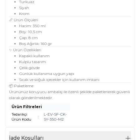
Turkuaz
Siyah
Krom
📏 Ürün Ölçüleri
Hacim: 350 ml
Boy: 10,5 cm
Çap: 8 cm
Boş Ağırlık: 160 gr
✨ Ürün Özellikleri
Kapaklı kullanım
Kulplu tasarım
Çelik gövde
Günlük kullanıma uygun yapı
Sıcak ve soğuk içecekler için kullanım imkanı
📦 Paketleme
Ürününüz koruyucu ambalaj ile özenli şekilde paketlenerek güvenli
olarak gönderilmektedir.
Ürün Filtreleri
Tedarikçi
L-EV-SF-CK-
:
Ürün Kodu
SY-350-M2
İade Koşulları