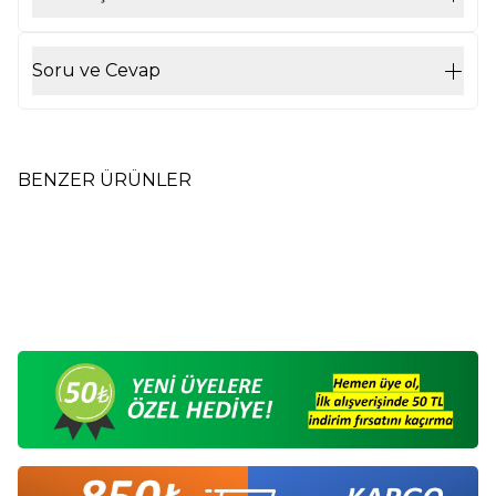
Soru ve Cevap
BENZER ÜRÜNLER
350 ml Kapaklı Kulplu Çelik
350 ml Kapaklı Kulplu Çelik
Yeni
Yeni
Bardak Turkuaz M2
Bardak Krom M2
365,00
TL
365,00
TL