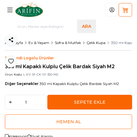
Hesabım
Sepet
ARA
Paylaş
Ana Sayfa
Ev & Yaşam
Sofra & Mutfak
Çelik Kupa
350 ml Kapaklı
Serhendi Logolu Ürünler
Favoriye Ekle
350 ml Kapaklı Kulplu Çelik Bardak Siyah M2
Ürün Kodu:
L-EV-SF-CK-SY-350-M2
Diğer Seçenekler
350 ml Kapaklı Kulplu Çelik Bardak Siyah M2
SEPETE EKLE
HEMEN AL
Koleksiyon
Fiyat Alarmı